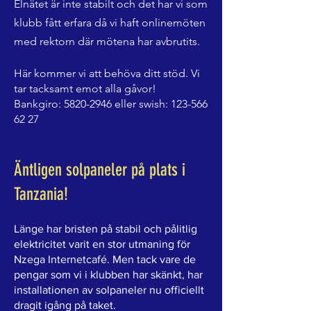
Elnätet är inte stabilt och det har vi som
klubb fått
erfara då vi haft onlinemöten
med rektorn där mötena har avbrutits.
Här kommer vi att behöva ditt stöd. Vi
tar tacksamt emot alla gåvor!
Bankgiro: 5820-2946 eller swish: 123-566
62 27
Äntligen solpaneler på plats i
Tanzania!
Länge har bristen på stabil och pålitlig
elektricitet varit en stor utmaning för
Nzega Internetcafé. Men tack vare de
pengar som vi i klubben har skänkt, har
installationen av solpaneler nu officiellt
dragit igång på taket.