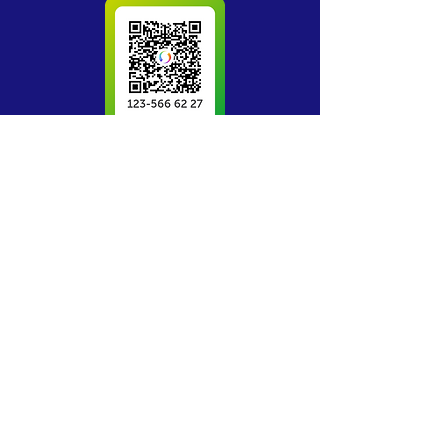
Vill du veta mer? Ta del av vårt
nyhetsbrev eller läs mer här om
medlemskap
Klicka här