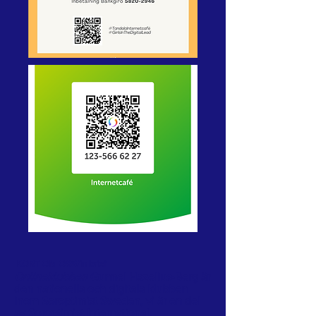
KORT OM OSS/in brief
Onlineklubben
Gunnel Hazelius-Berg är
den nationella och digitala klubben
inom
Soroptimist Sweden
, vi är en del
av
Soroptimist International
.