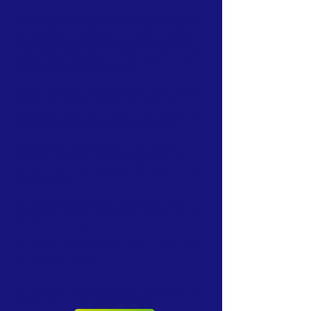
Vi träffas och har föreläsningar digitalt
ca en gång i månaden, minst en gång
om året träffas vi i samband med det
nationella årsmötet - Unionsmötet, och
en spontanträff då och då.
När?
Vi försöker variera dag för våra digitala
möten och events, så att så många som
möjligt kan vara med. Kolla in vad som är på
gång under Möten/Events & Meetings
Vad handlar mötena om?
Vi har ofta en
inbjuden specialist som berättar om ett
aktuellt ämne med koppling till något av våra
fokusområden.
Vill du stödja oss direkt?
Bankgiro:
5820-
2946
eller swish:
123-566 62 27
och det går
till våra olika projekt.
Bli medlem enkelt!
Swisha 750 kr med namn,
så kontaktar vi dig!
Vi välkomnar alla kvinnor som vill stödja vårt
arbete för en mer jämställd värld!