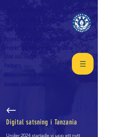
Vilka är vi/About us
Bli medlem/join & be a member
Våra projekt/our projects
Projekt: Soroptimister mot våld
Projekt: Digital satsning i Tanzania
Stöd oss/Support us
Partners
Möten/events & meetings
Kontakta oss/contact us
Digital satsning i Tanzania
Under 2024 startade vi upp ett nytt