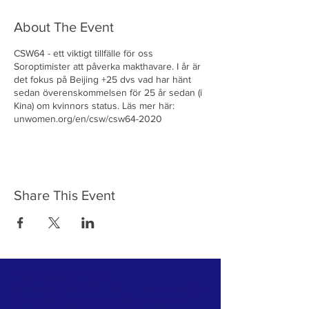
About The Event
CSW64 - ett viktigt tillfälle för oss
Soroptimister att påverka makthavare. I år är
det fokus på Beijing +25 dvs vad har hänt
sedan överenskommelsen för 25 år sedan (i
Kina) om kvinnors status. Läs mer här:
unwomen.org/en/csw/csw64-2020
Share This Event
KORT OM OSS/in brief
Onlineklubben
Gunnel Hazelius-Berg är
den nationella och digitala klubben