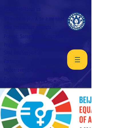
Vilka är vi/About us
Bli medlem/join & be a member
Våra projekt/our projects
Projekt: Soroptimister mot våld
Projekt: Digital satsning i Tanzania
Stöd oss/Support us
Partners
Möten/events & meetings
Kontakta oss/contact us