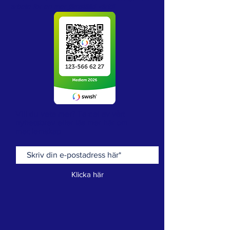
arbete för en mer jämställd värld!
Vill du veta mer? Ta del av vårt
nyhetsbrev eller läs mer här om
medlemskap
Klicka här