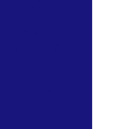
inom
Soroptimist Sweden
, vi är en del
av
Soroptimist International
.
Vi träffas och har föreläsningar digitalt
ca en gång i månaden, minst en gång
om året träffas vi i samband med det
nationella årsmötet - Unionsmötet, och
en spontanträff då och då.
När?
Vi försöker variera dag för våra digitala
möten och events, så att så många som
möjligt kan vara med. Kolla in vad som är på
gång under Möten/Events & Meetings
Vad handlar mötena om?
Vi har ofta en
inbjuden specialist som berättar om ett
aktuellt ämne med koppling till något av våra
fokusområden.
Vill du stödja oss direkt?
Bankgiro:
5820-
2946
eller swish:
123-566 62 27
och det går
till våra olika projekt.
Bli medlem enkelt!
Swisha 750 kr med namn,
så kontaktar vi dig!
Vi välkomnar alla kvinnor som vill stödja vårt