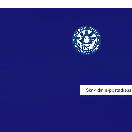
FACEBOOK 
-Berg är den nationella
ptimist Sweden
, vi är en
#soroptimist
#soroptimisti
#soroptimist
digitalt ca en gång i
 träffas vi i samband
Unionsmötet, och en
Vill du veta mer? Ta del a
här om
medlemskap
a digitala möten och
t kan vara med. Kolla in
vents & Meetings
a en inbjuden specialist
ed koppling till något av
5820-2946 eller swish:
lika projekt.