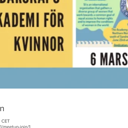
on
0 CET
l/meetup-join/1