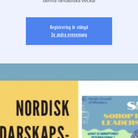
denna fantastiska vecka!
Registrering är stängd
Se andra evenemang