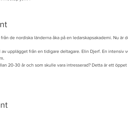
nt
r från de nordiska länderna åka på en ledarskapsakademi. Nu är d
l av upplägget från en tidigare deltagare. Elin Djerf. En intensiv
om.
n 20-30 år och som skulle vara intresserad? Detta är ett öppet 
nt