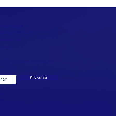
/
INSTAGRAM
 #soroptimistsweden
nternational
europe
v vårt nyhetsbrev eller läs mer
Klicka här