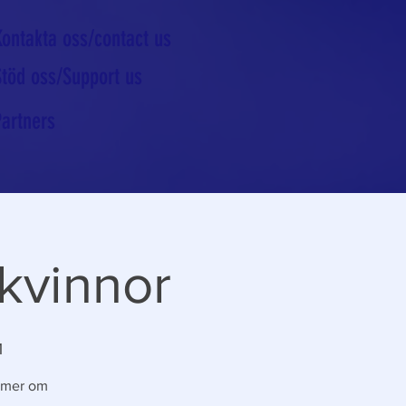
Kontakta oss/contact us
Stöd oss/Support us
Partners
kvinnor
1
a mer om