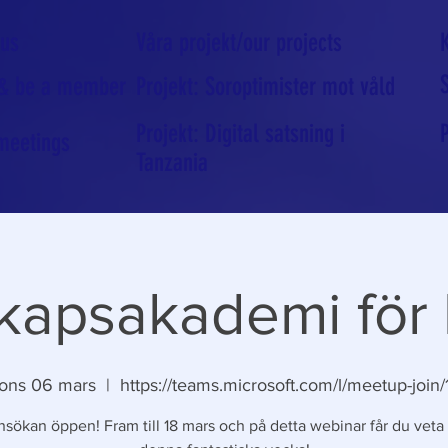
 us
Våra projekt/our projects
 & be a member
Projekt: Soroptimister mot våld
Projekt: Digital satsning i
meetings
Tanzania
kapsakademi för 
ons 06 mars
  |  
https://teams.microsoft.com/l/meetup-join/
nsökan öppen! Fram till 18 mars och på detta webinar får du vet