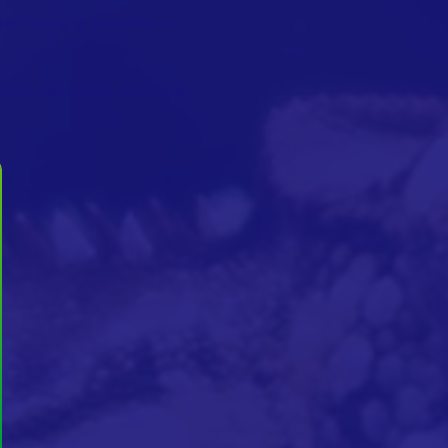
ed namn, så kontaktar vi
tödja vårt arbete för en mer