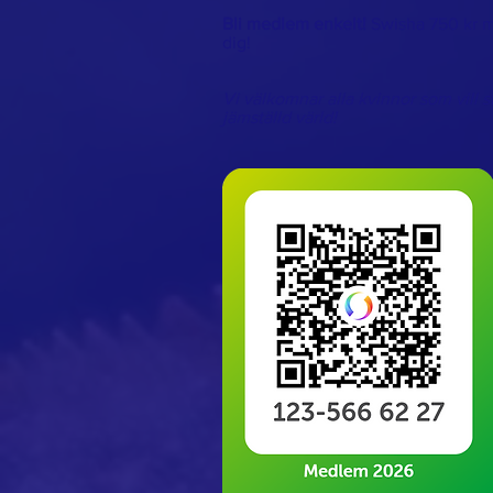
Bli medlem enkelt!
Swisha 750 kr m
dig!
Vi välkomnar alla kvinnor som vill s
jämställd värld!