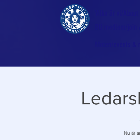
Vilka är vi/About
Bli medlem/join
Möten/events & 
Ledars
Nu är a