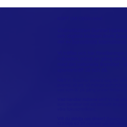
KORT OM OSS/in brief
Onlineklubben
Gunnel Hazelius
och digitala klubben inom
Soro
del av
Soroptimist International
.
Vi träffas och har föreläsningar 
månaden, minst en gång om året
med det nationella årsmötet - 
spontanträff då och då.
När?
Vi försöker variera dag för vår
events, så att så många som möjlig
vad som är på gång under Möten/E
Vad handlar mötena om?
Vi har oft
som berättar om ett aktuellt ämne m
våra fokusområden.
Vill du stödja oss direkt?
Bankgiro: 
123-566 62 27 och det går till våra o