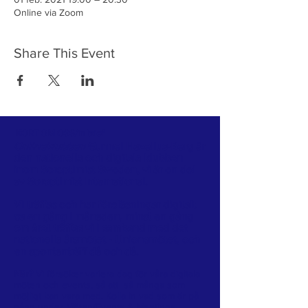
Online via Zoom
Share This Event
KORT OM OSS/in brief
Onlineklubben
Gunnel Hazelius-Berg är
den nationella och digitala klubben
inom
Soroptimist Sweden
, vi är en del
av
Soroptimist International
.
Vi träffas och har föreläsningar digitalt
ca en gång i månaden, minst en gång
om året träffas vi i samband med det
nationella årsmötet - Unionsmötet, och
en spontanträff då och då.
När?
Vi försöker variera dag för våra digitala
möten och events, så att så många som
möjligt kan vara med. Kolla in vad som är på
gång under Möten/Events & Meetings