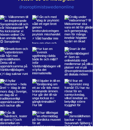
@soroptimistswedenonline