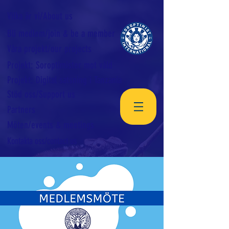
Vilka är vi/About us
Bli medlem/join & be a member
Våra projekt/our projects
Projekt: Soroptimister mot våld
Projekt: Digital satsning i Tanzania
Stöd oss/Support us
Partners
Möten/events & meetings
Kontakta oss/contact us