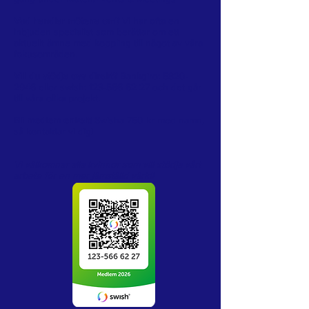
Vad handlar mötena om?
Vi har ofta en
inbjuden specialist som berättar om ett
aktuellt ämne med koppling till något av våra
fokusområden.
Vill du stödja oss direkt?
Bankgiro:
5820-
2946
eller swish:
123-566 62 27
och det går
till våra olika projekt.
Bli medlem enkelt!
Swisha 750 kr med namn,
så kontaktar vi dig!
Vi välkomnar alla kvinnor som vill stödja vårt
arbete för en mer jämställd värld!