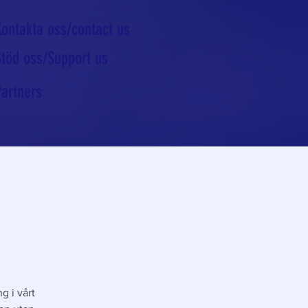
Kontakta oss/contact us
Stöd oss/Support us
Partners
g i vårt