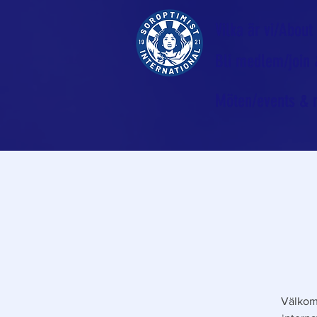
Vilka är vi/About
Bli medlem/join
Möten/events & 
Välkomn