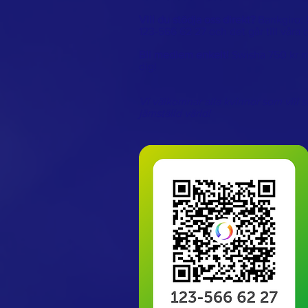
Vill du stödja oss direkt?
Bankgiro: 
123-566 62 27 och det går till våra o
Bli medlem enkelt!
Swisha 750 kr m
dig!
Vi välkomnar alla kvinnor som vill s
jämställd värld!