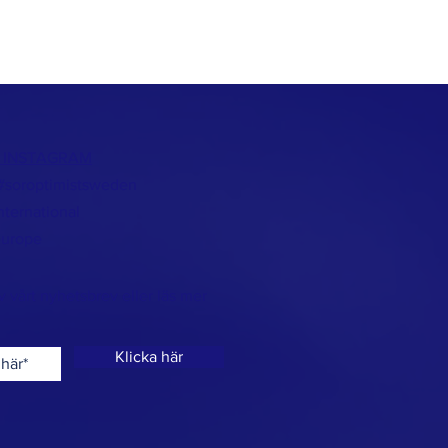
/
INSTAGRAM
 #soroptimistsweden
nternational
europe
v vårt nyhetsbrev eller läs mer
Klicka här