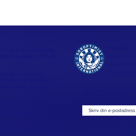
FACEBOOK 
-Berg är den nationella
ptimist Sweden
, vi är en
#soroptimist
#soroptimisti
#soroptimist
digitalt ca en gång i
 träffas vi i samband
Unionsmötet, och en
Vill du veta mer? Ta del a
här om
medlemskap
a digitala möten och
t kan vara med. Kolla in
vents & Meetings
a en inbjuden specialist
ed koppling till något av