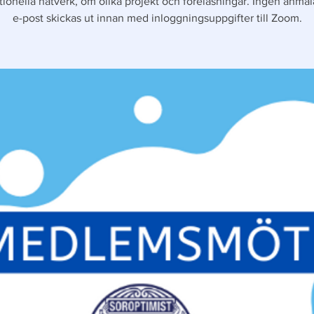
tionella nätverk, om olika projekt och föreläsningar. Ingen anmä
e-post skickas ut innan med inloggningsuppgifter till Zoom.