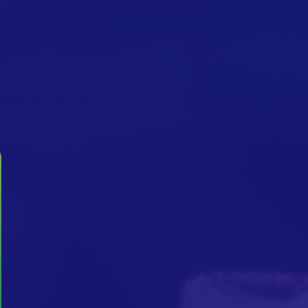
5820-2946 eller swish:
lika projekt.
ed namn, så kontaktar vi
tödja vårt arbete för en mer