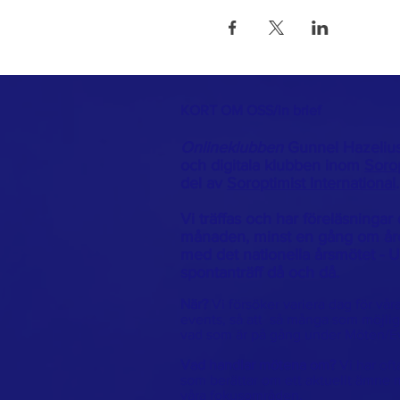
KORT OM OSS/in brief
Onlineklubben
Gunnel Hazelius
och digitala klubben inom
Soro
del av
Soroptimist International
.
Vi träffas och har föreläsningar 
månaden, minst en gång om året
med det nationella årsmötet - 
spontanträff då och då.
När?
Vi försöker variera dag för vår
events, så att så många som möjlig
vad som är på gång under Möten/E
Vad handlar mötena om?
Vi har oft
som berättar om ett aktuellt ämne m
våra fokusområden.