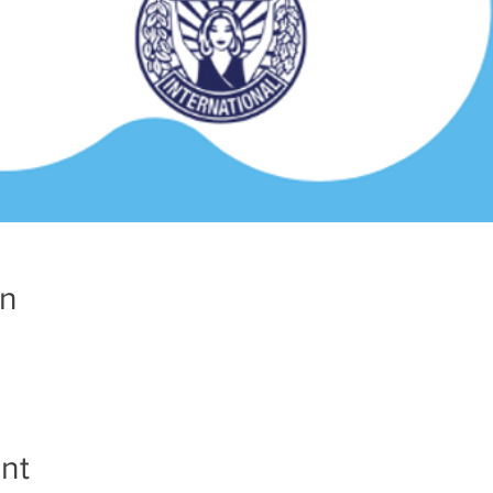
on
nt