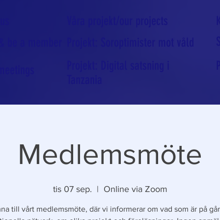
 us
Våra projekt/our projects
 & be a member
Projekt: Soroptimister mot våld
Projekt: Digital satsning i
meetings
Tanzania
Medlemsmöte
tis 07 sep.
  |  
Online via Zoom
a till vårt medlemsmöte, där vi informerar om vad som är på gån