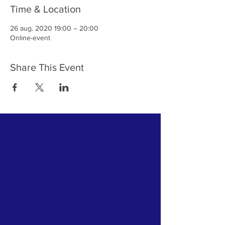
Time & Location
26 aug. 2020 19:00 – 20:00
Online-event
Share This Event
KORT OM OSS/in brief
Onlineklubben
Gunnel Hazelius-Berg är
den nationella och digitala klubben
inom
Soroptimist Sweden
, vi är en del
av
Soroptimist International
.
Vi träffas och har föreläsningar digitalt
ca en gång i månaden, minst en gång
om året träffas vi i samband med det
nationella årsmötet - Unionsmötet, och
en spontanträff då och då.