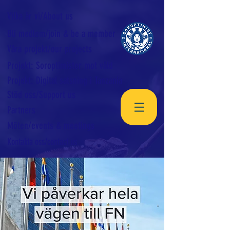
Vilka är vi/About us
Bli medlem/join & be a member
Våra projekt/our projects
Projekt: Soroptimister mot våld
Projekt: Digital satsning i Tanzania
Stöd oss/Support us
Partners
Möten/events & meetings
Kontakta oss/contact us