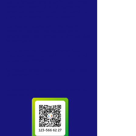
När?
Vi försöker variera dag för våra digitala
möten och events, så att så många som
möjligt kan vara med. Kolla in vad som är på
gång under Möten/Events & Meetings
Vad handlar mötena om?
Vi har ofta en
inbjuden specialist som berättar om ett
aktuellt ämne med koppling till något av våra
fokusområden.
Vill du stödja oss direkt?
Bankgiro:
5820-
2946
eller swish:
123-566 62 27
och det går
till våra olika projekt.
Bli medlem enkelt!
Swisha 750 kr med namn,
så kontaktar vi dig!
Vi välkomnar alla kvinnor som vill stödja vårt
arbete för en mer jämställd värld!